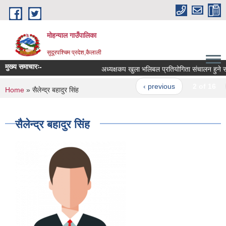
Skip to main content
मोहन्याल गाउँपालिका
सुदूरपश्चिम प्रदेश,कैलाली
मुख्य समाचारः-
अध्यक्षकप खुला भलिबल प्रतियोगिता संचालन हुने सम्
‹ previous
2 of 16
You are here
Home
» सैलेन्द्र बहादुर सिंह
सैलेन्द्र बहादुर सिंह