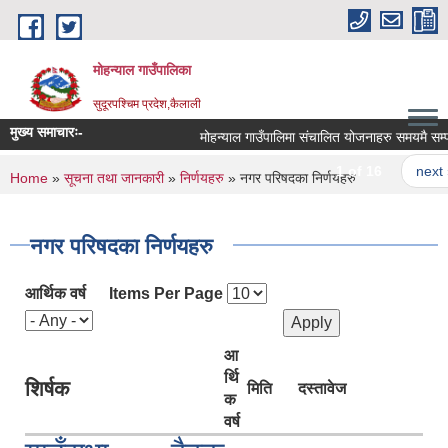
Skip to main content
मोहन्याल गाउँपालिका
सुदूरपश्चिम प्रदेश,कैलाली
मुख्य समाचारः-
मोहन्याल गाउँपालिमा संचालित योजनाहरु समयमै सम्पन्
1 of 16
next ›
You are here
Home
»
सूचना तथा जानकारी
»
निर्णयहरु
» नगर परिषदका निर्णयहरु
नगर परिषदका निर्णयहरु
आर्थिक वर्ष
Items Per Page
आ
र्थि
शिर्षक
मिति
दस्तावेज
क
वर्ष