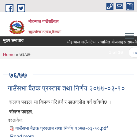
Skip to main content
मोहन्याल गाउँपालिका
सुदूरपश्चिम प्रदेश,कैलाली
मुख्य समाचारः-
मोहन्याल गाउँपालिमा संचालित योजनाहरु समयमै सम
1 of 16
nex
You are here
Home
» ७६/७७
७६/७७
गाउँसभा बैठक प्रस्ताब तथा निर्णय २०७७-०३-१०
संलग्न फाइल मा क्लिक गरि हेर्न र डाउनलोड गर्न सकिनेछ ।
संलग्न फाइल:
दस्तावेज:
गाउँसभा बैठक प्रस्ताब तथा निर्णय २०७७-०३-१०.pdf
Read more
about गाउँसभा बैठक प्रस्ताब तथा निर्णय २०७७-०३-१०