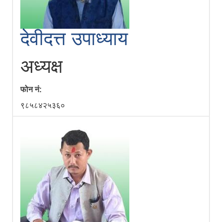
देवीदत्त उपाध्याय
अध्यक्ष
फोन नं:
९८५८४२५३६०