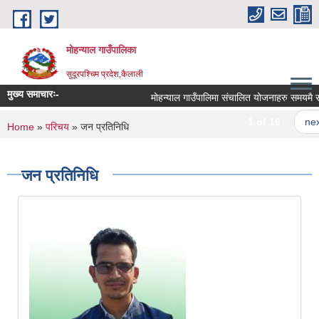
Skip to main content
मोहन्याल गाउँपालिका
सुदूरपश्चिम प्रदेश,कैलाली
मुख्य समाचारः-
मोहन्याल गाउँपालिमा संचालित योजनाहरु समयमै सम्प
1 of 16
next 
You are here
Home
»
परिचय
» जन प्रतिनिधि
जन प्रतिनिधि