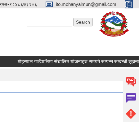
९७७-९८४८६७३२०६
ito.mohanyalmun@gmail.com
Search form
Search
मोहन्याल गाउँपालिमा संचालित योजनाहरु समयमै सम्पन्न सम्बन्धी सूचना 