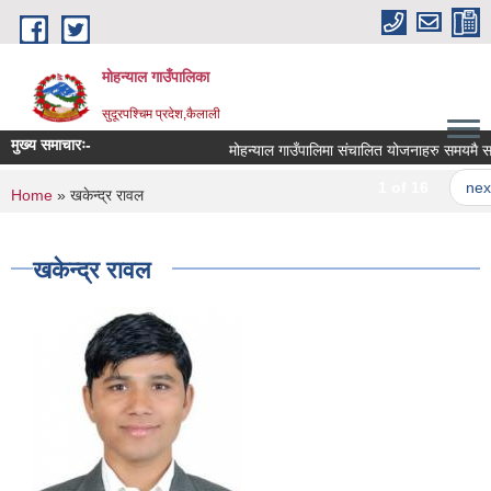
Skip to main content
मोहन्याल गाउँपालिका
सुदूरपश्चिम प्रदेश,कैलाली
मुख्य समाचारः-
मोहन्याल गाउँपालिमा संचालित योजनाहरु समयमै सम्पन
1 of 16
next 
You are here
Home
» खकेन्द्र रावल
खकेन्द्र रावल