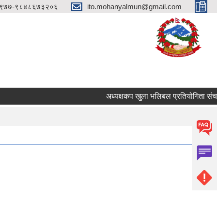
९७७-९८४८६७३२०६
ito.mohanyalmun@gmail.com
अध्यक्षकप खुला भलिबल प्रतियोगिता संचालन