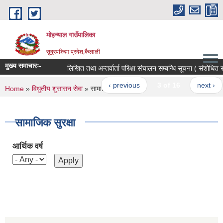
Skip to main content
मोहन्याल गाउँपालिका
सुदूरपश्चिम प्रदेश,कैलाली
मुख्य समाचारः-
लिखित तथा अन्तर्वार्ता परिक्षा संचालन सम्बन्धि सूचना ( संशोधित संक्
‹ previous
3 of 16
next ›
You are here
Home
»
विधुतीय शुसासन सेवा
» सामाजिक सुरक्षा
सामाजिक सुरक्षा
आर्थिक वर्ष