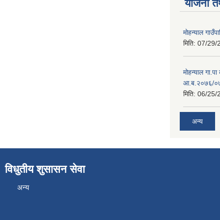
योजना त
मोहन्याल गाउँप
मिति:
07/29/
मोहन्याल गा.पा
आ.ब.२०७६/०७७
मिति:
06/25/
अन्य
विधुतीय शुसासन सेवा
अन्य