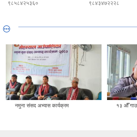
९८५८४२५३६०
९८४३४७२२२८
नमुना संसद अभ्यास कार्यक्रम
१३ औँ गा