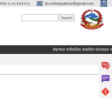
९७७-९८४८६७३२०६
ito.mohanyalmun@gmail.com
Search form
Search
मोहन्याल गाउँपालिमा संचालित योजनाहरु समयम