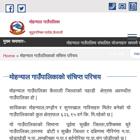
Skip to main content
मोहन्याल गाउँपालिका
सुदूरपश्चिम प्रदेश,कैलाली
मुख्य समाचारः-
मोहन्याल गाउँपालिमा संचालित योजनाहरु समयमै सम्प
1 of 16
next
You are here
Home
» मोहन्याल गाउँपालिकाको संचिप्त परिचय
मोहन्याल गाउँपालिकाको संचिप्त परिचय
मोहन्याल गाउँपालिका कैलाली जिल्लाको पहाडी क्षेत्रमा अवस्थीत
गाउँपालिका हो |
साविकका मोहन्याल,पण्ड़ौन र सुगरखाल गाविसहरु मिलेर बनेको यो
गाउँपालिकाको कुल क्षेत्रफल ६२६.९५ वर्ग कि. मि.रहेको छ |
यो गाउँपालिकाको सिमाना पूर्वमा सुर्खेत जिल्ला,पश्चिममा चुरे
गाउँपालिका,उत्तरमा डोटी र सुर्खेत जिल्ला र दक्षिणमा गौरिगंगा न.पा.
घोडाघोडी न.पा.,लम्कीचुहा न.पा.र बर्दगोरिया गा.पा.संग जोडीएको छ |