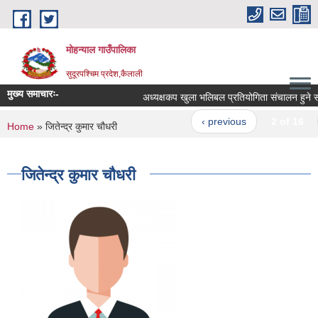
Skip to main content
मोहन्याल गाउँपालिका
सुदूरपश्चिम प्रदेश,कैलाली
मुख्य समाचारः-
अध्यक्षकप खुला भलिबल प्रतियोगिता संचालन हुने सम्
‹ previous
2 of 16
You are here
Home
» जितेन्द्र कुमार चौधरी
जितेन्द्र कुमार चौधरी