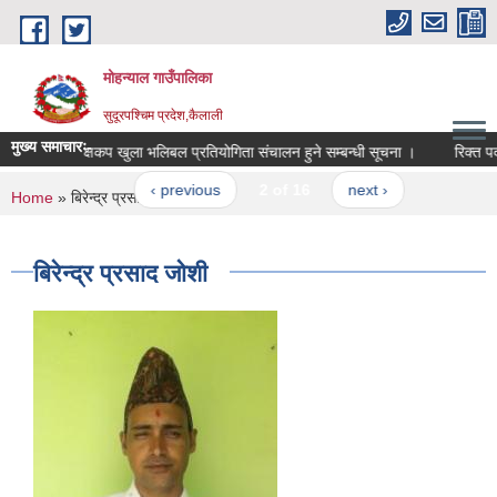
Skip to main content
मोहन्याल गाउँपालिका
सुदूरपश्चिम प्रदेश,कैलाली
मुख्य समाचारः-
अध्यक्षकप खुला भलिबल प्रतियोगिता संचालन हुने सम्बन्धी सूचना ।
रिक्त पदम
‹ previous
2 of 16
next ›
You are here
Home
» बिरेन्द्र प्रसाद जोशी
बिरेन्द्र प्रसाद जोशी