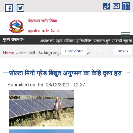
Skip to main content
मोहन्याल गाउँपालिका
सुदूरपश्चिम प्रदेश,कैलाली
मुख्य समाचारः-
अध्यक्षकप खुला भलिबल प्रतियोगिता संचालन हुने सम्बन्धी सूचना ।
‹ previous
2 of 16
next ›
You are here
Home
» सोल्टा मिनी ग्रेड बिद्युत अनुगमन का केहि दृश्य हरु
सोल्टा मिनी ग्रेड बिद्युत अनुगमन का केहि दृश्य हरु
Submitted on:
Fri, 03/12/2021 - 12:27