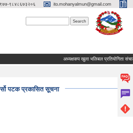
९७७-९८४८६७३२०६
ito.mohanyalmun@gmail.com
Search form
Search
अध्यक्षकप खुला भलिबल प्रतियोगिता संचालन 
ेर्सो पटक प्रकासित सूचना