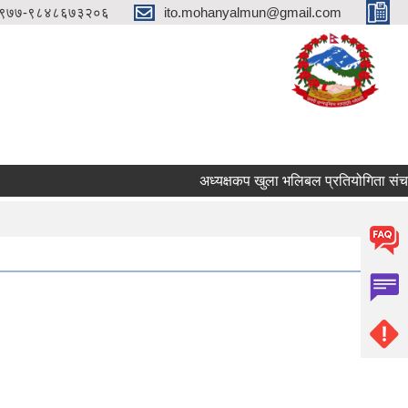
९७७-९८४८६७३२०६
ito.mohanyalmun@gmail.com
अध्यक्षकप खुला भलिबल प्रतियोगिता संचालन 