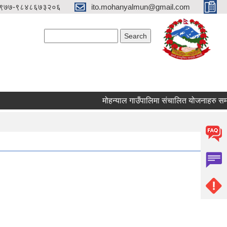
९७७-९८४८६७३२०६
ito.mohanyalmun@gmail.com
Search form
Search
मोहन्याल गाउँपालिमा संचालित योजनाहरु समयमै