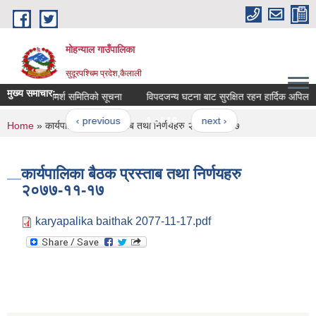
Skip to main content
मोहन्याल गाउँपालिका
सुदूरपश्चिम प्रदेश,कैलाली
मुख्य समाचारः-
राजश्व परामर्श समितिको सूचना
विपदजन्य घटना बाट सुरक्षित रहन हार्दिक अपिल
‹ previous
4 of 16
next ›
You are here
Home
» कार्यपालिका बैठक प्रस्ताब तथा निर्णयहरु २०७७-११-१७
कार्यपालिका बैठक प्रस्ताब तथा निर्णयहरु
२०७७-११-१७
karyapalika baithak 2077-11-17.pdf