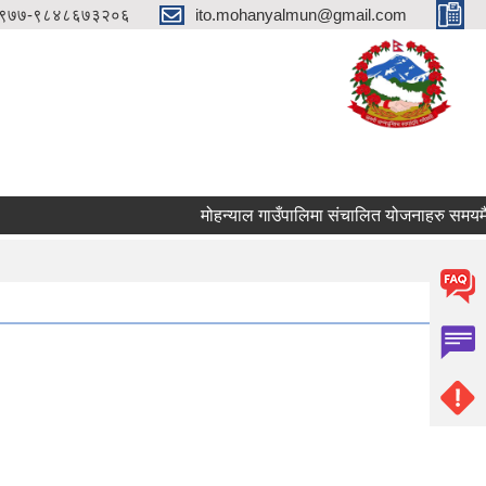
९७७-९८४८६७३२०६
ito.mohanyalmun@gmail.com
मोहन्याल गाउँपालिमा संचालित योजनाहरु समयमै सम्