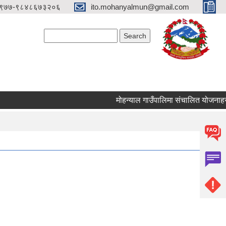
९७७-९८४८६७३२०६
ito.mohanyalmun@gmail.com
Search form
Search
मोहन्याल गाउँपालिमा संचालित योजनाहरु स