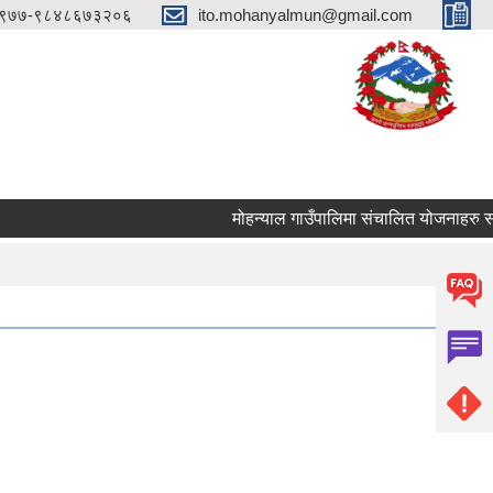
९७७-९८४८६७३२०६
ito.mohanyalmun@gmail.com
मोहन्याल गाउँपालिमा संचालित योजनाहरु समयमै