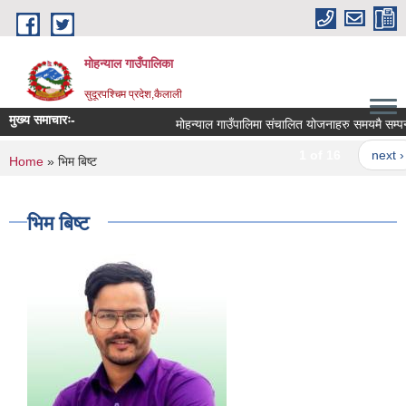
Skip to main content
मोहन्याल गाउँपालिका
सुदूरपश्चिम प्रदेश,कैलाली
मुख्य समाचारः-
मोहन्याल गाउँपालिमा संचालित योजनाहरु समयमै सम्पन्न 
1 of 16
next ›
You are here
Home
» भिम बिष्ट
भिम बिष्ट