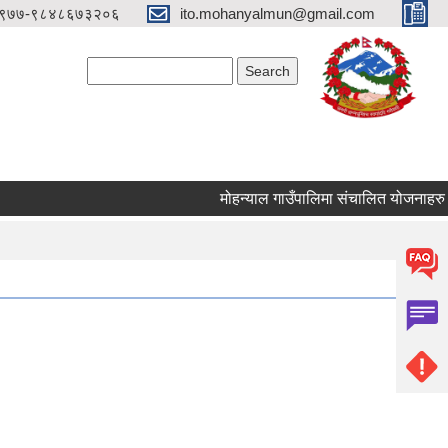
९७७-९८४८६७३२०६
ito.mohanyalmun@gmail.com
Search form
Search
मोहन्याल गाउँपालिमा संचालित योजनाहरु सम